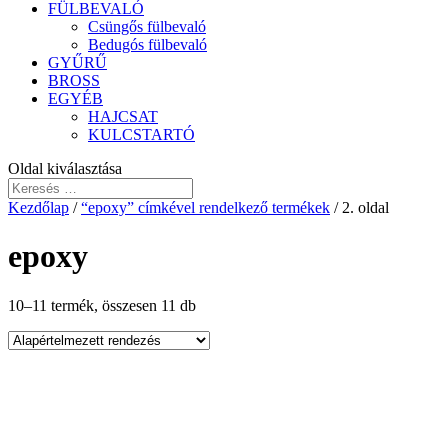
FÜLBEVALÓ
Csüngős fülbevaló
Bedugós fülbevaló
GYŰRŰ
BROSS
EGYÉB
HAJCSAT
KULCSTARTÓ
Oldal kiválasztása
Kezdőlap
/
“epoxy” címkével rendelkező termékek
/ 2. oldal
epoxy
10–11 termék, összesen 11 db