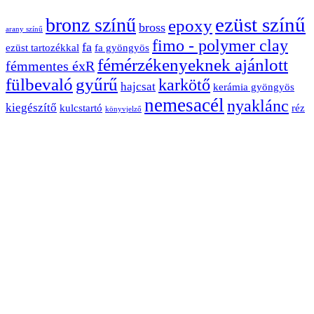
ezüst színű
bronz színű
epoxy
bross
arany színű
fimo - polymer clay
fa
ezüst tartozékkal
fa gyöngyös
fémérzékenyeknek ajánlott
fémmentes éxR
fülbevaló
gyűrű
karkötő
hajcsat
kerámia gyöngyös
nemesacél
nyaklánc
kiegészítő
kulcstartó
réz
könyvjelző
swarovski díszes
swarovski epoxy-kerámia
színű
ásvány ékszer
szett
újrahasznosított
szemüveglánc
üveglencsés
üveggyöngyös
Facebook
Instagram
BRIEL ÉKSZER - egyediekszer@brielekszer.hu
- Minden jog