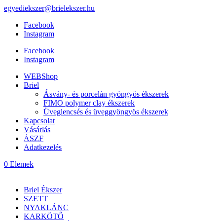
egyediekszer@brielekszer.hu
Facebook
Instagram
Facebook
Instagram
WEBShop
Briel
Ásvány- és porcelán gyöngyös ékszerek
FIMO polymer clay ékszerek
Üveglencsés és üveggyöngyös ékszerek
Kapcsolat
Vásárlás
ÁSZF
Adatkezelés
0 Elemek
Briel Ékszer
SZETT
NYAKLÁNC
KARKÖTŐ