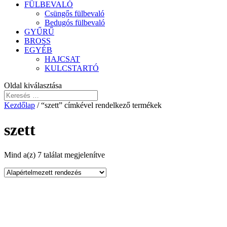
FÜLBEVALÓ
Csüngős fülbevaló
Bedugós fülbevaló
GYŰRŰ
BROSS
EGYÉB
HAJCSAT
KULCSTARTÓ
Oldal kiválasztása
Kezdőlap
/ “szett” címkével rendelkező termékek
szett
Mind a(z) 7 találat megjelenítve