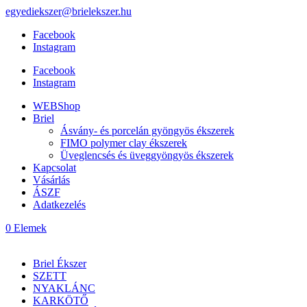
egyediekszer@brielekszer.hu
Facebook
Instagram
Facebook
Instagram
WEBShop
Briel
Ásvány- és porcelán gyöngyös ékszerek
FIMO polymer clay ékszerek
Üveglencsés és üveggyöngyös ékszerek
Kapcsolat
Vásárlás
ÁSZF
Adatkezelés
0 Elemek
Briel Ékszer
SZETT
NYAKLÁNC
KARKÖTŐ