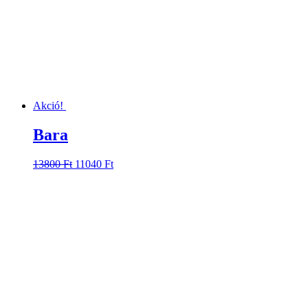
Akció!
Bara
Original
Current
13800
Ft
11040
Ft
price
price
was:
is:
13800 Ft.
11040 Ft.