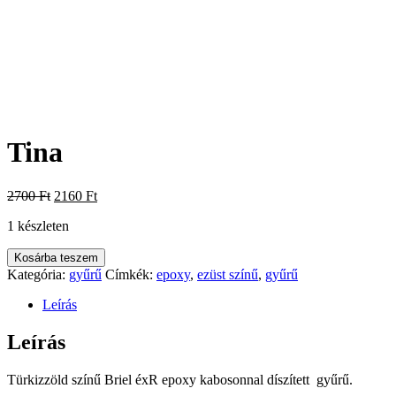
Tina
Original
Current
2700
Ft
2160
Ft
price
price
1 készleten
was:
is:
2700 Ft.
2160 Ft.
Tina
Kosárba teszem
mennyiség
Kategória:
gyűrű
Címkék:
epoxy
,
ezüst színű
,
gyűrű
Leírás
Leírás
Türkizzöld színű Briel éxR epoxy kabosonnal díszített gyűrű.