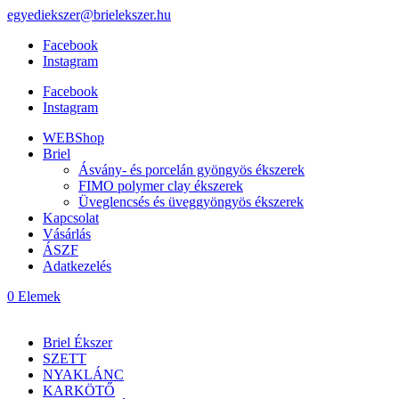
egyediekszer@brielekszer.hu
Facebook
Instagram
Facebook
Instagram
WEBShop
Briel
Ásvány- és porcelán gyöngyös ékszerek
FIMO polymer clay ékszerek
Üveglencsés és üveggyöngyös ékszerek
Kapcsolat
Vásárlás
ÁSZF
Adatkezelés
0 Elemek
Briel Ékszer
SZETT
NYAKLÁNC
KARKÖTŐ