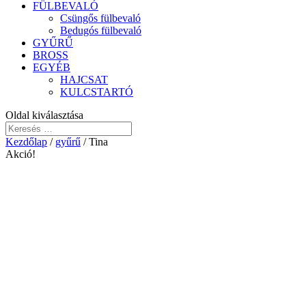
FÜLBEVALÓ
Csüngős fülbevaló
Bedugós fülbevaló
GYŰRŰ
BROSS
EGYÉB
HAJCSAT
KULCSTARTÓ
Oldal kiválasztása
Kezdőlap
/
gyűrű
/ Tina
Akció!