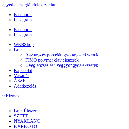
egyediekszer@brielekszer.hu
Facebook
Instagram
Facebook
Instagram
WEBShop
Briel
Ásvány- és porcelán gyöngyös ékszerek
FIMO polymer clay ékszerek
Üveglencsés és üveggyöngyös ékszerek
Kapcsolat
Vásárlás
ÁSZF
Adatkezelés
0 Elemek
Briel Ékszer
SZETT
NYAKLÁNC
KARKÖTŐ