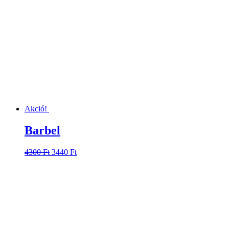
Akció!
Barbel
Original
Current
4300
Ft
3440
Ft
price
price
was:
is:
4300 Ft.
3440 Ft.