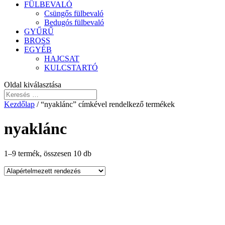
FÜLBEVALÓ
Csüngős fülbevaló
Bedugós fülbevaló
GYŰRŰ
BROSS
EGYÉB
HAJCSAT
KULCSTARTÓ
Oldal kiválasztása
Kezdőlap
/ “nyaklánc” címkével rendelkező termékek
nyaklánc
1–9 termék, összesen 10 db