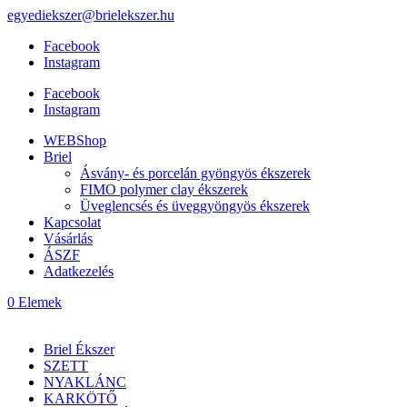
egyediekszer@brielekszer.hu
Facebook
Instagram
Facebook
Instagram
WEBShop
Briel
Ásvány- és porcelán gyöngyös ékszerek
FIMO polymer clay ékszerek
Üveglencsés és üveggyöngyös ékszerek
Kapcsolat
Vásárlás
ÁSZF
Adatkezelés
0 Elemek
Briel Ékszer
SZETT
NYAKLÁNC
KARKÖTŐ