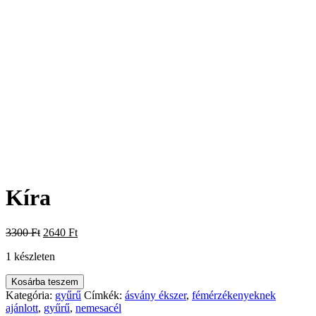
Kíra
Original
Current
3300
Ft
2640
Ft
price
price
1 készleten
was:
is:
3300 Ft.
2640 Ft.
Kíra
Kosárba teszem
mennyiség
Kategória:
gyűrű
Címkék:
ásvány ékszer
,
fémérzékenyeknek
ajánlott
,
gyűrű
,
nemesacél