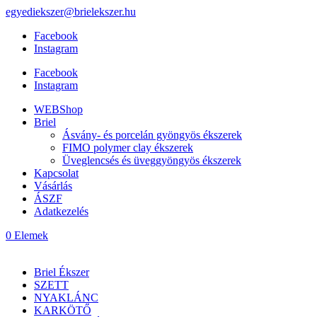
egyediekszer@brielekszer.hu
Facebook
Instagram
Facebook
Instagram
WEBShop
Briel
Ásvány- és porcelán gyöngyös ékszerek
FIMO polymer clay ékszerek
Üveglencsés és üveggyöngyös ékszerek
Kapcsolat
Vásárlás
ÁSZF
Adatkezelés
0 Elemek
Briel Ékszer
SZETT
NYAKLÁNC
KARKÖTŐ