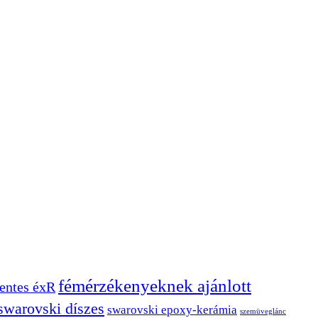
fémérzékenyeknek ajánlott
ntes éxR
swarovski díszes
swarovski epoxy-kerámia
szemüveglánc