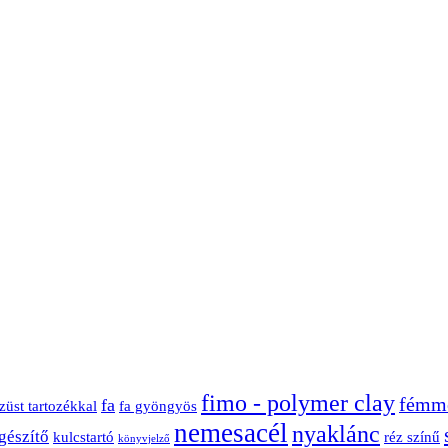
fimo - polymer clay
fémme
fa
züst tartozékkal
fa gyöngyös
nemesacél
nyaklánc
gészítő
kulcstartó
réz színű
könyvjelző