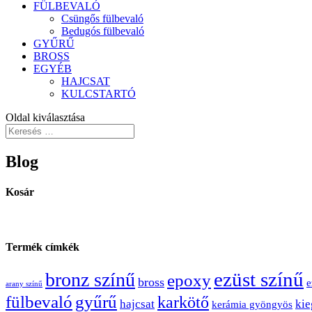
FÜLBEVALÓ
Csüngős fülbevaló
Bedugós fülbevaló
GYŰRŰ
BROSS
EGYÉB
HAJCSAT
KULCSTARTÓ
Oldal kiválasztása
Blog
Kosár
Termék címkék
ezüst színű
bronz színű
epoxy
bross
e
arany színű
fülbevaló
gyűrű
karkötő
hajcsat
kie
kerámia gyöngyös