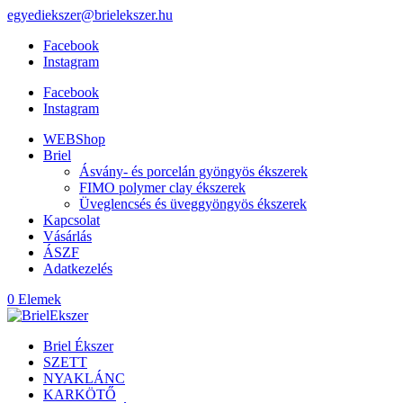
egyediekszer@brielekszer.hu
Facebook
Instagram
Facebook
Instagram
WEBShop
Briel
Ásvány- és porcelán gyöngyös ékszerek
FIMO polymer clay ékszerek
Üveglencsés és üveggyöngyös ékszerek
Kapcsolat
Vásárlás
ÁSZF
Adatkezelés
0 Elemek
Briel Ékszer
SZETT
NYAKLÁNC
KARKÖTŐ