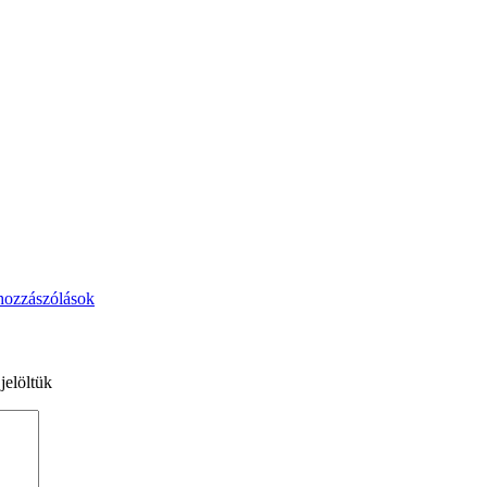
hozzászólások
jelöltük