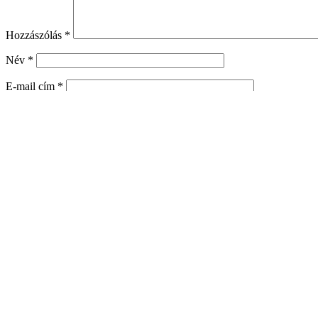
Hozzászólás
*
Név
*
E-mail cím
*
Honlap
A nevem, e-mail címem, és weboldalcímem mentése a böngészőb
Kosár
Termék címkék
ezüst színű
bronz színű
epoxy
bross
e
arany színű
fülbevaló
gyűrű
karkötő
hajcsat
kie
kerámia gyöngyös