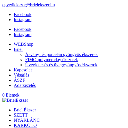
egyediekszer@brielekszer.hu
Facebook
Instagram
Facebook
Instagram
WEBShop
Briel
Ásvány- és porcelán gyöngyös ékszerek
FIMO polymer clay ékszerek
Üveglencsés és üveggyöngyös ékszerek
Kapcsolat
Vásárlás
ÁSZF
Adatkezelés
0 Elemek
Briel Ékszer
SZETT
NYAKLÁNC
KARKÖTŐ