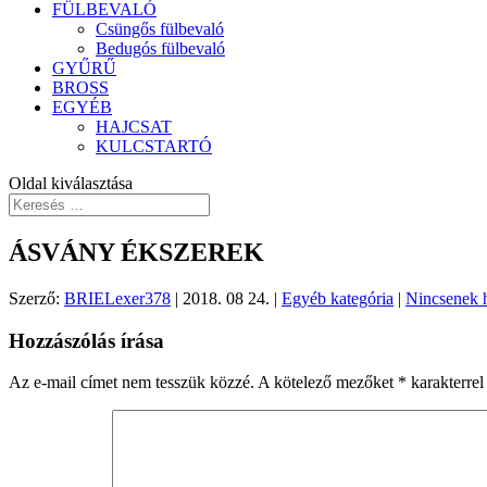
FÜLBEVALÓ
Csüngős fülbevaló
Bedugós fülbevaló
GYŰRŰ
BROSS
EGYÉB
HAJCSAT
KULCSTARTÓ
Oldal kiválasztása
ÁSVÁNY ÉKSZEREK
Szerző:
BRIELexer378
|
2018. 08 24.
|
Egyéb kategória
|
Nincsenek 
Hozzászólás írása
Az e-mail címet nem tesszük közzé.
A kötelező mezőket
*
karakterrel 