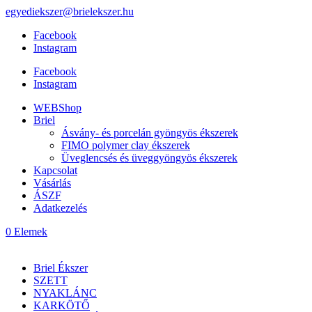
egyediekszer@brielekszer.hu
Facebook
Instagram
Facebook
Instagram
WEBShop
Briel
Ásvány- és porcelán gyöngyös ékszerek
FIMO polymer clay ékszerek
Üveglencsés és üveggyöngyös ékszerek
Kapcsolat
Vásárlás
ÁSZF
Adatkezelés
0 Elemek
Briel Ékszer
SZETT
NYAKLÁNC
KARKÖTŐ