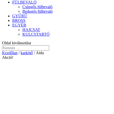
FÜLBEVALÓ
Csüngős fülbevaló
Bedugós fülbevaló
GYŰRŰ
BROSS
EGYÉB
HAJCSAT
KULCSTARTÓ
Oldal kiválasztása
Kezdőlap
/
karkötő
/ Aida
Akció!