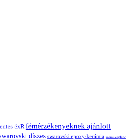
fémérzékenyeknek ajánlott
ntes éxR
swarovski díszes
swarovski epoxy-kerámia
szemüveglánc