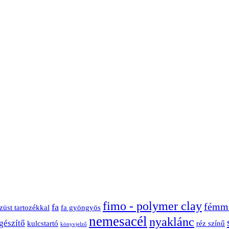
fimo - polymer clay
fémme
fa
züst tartozékkal
fa gyöngyös
nemesacél
nyaklánc
gészítő
kulcstartó
réz színű
könyvjelző