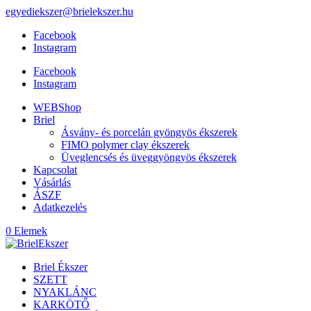
egyediekszer@brielekszer.hu
Facebook
Instagram
Facebook
Instagram
WEBShop
Briel
Ásvány- és porcelán gyöngyös ékszerek
FIMO polymer clay ékszerek
Üveglencsés és üveggyöngyös ékszerek
Kapcsolat
Vásárlás
ÁSZF
Adatkezelés
0 Elemek
Briel Ékszer
SZETT
NYAKLÁNC
KARKÖTŐ