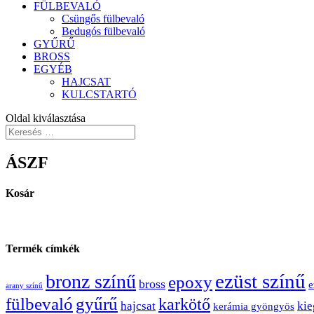
FÜLBEVALÓ
Csüngős fülbevaló
Bedugós fülbevaló
GYŰRŰ
BROSS
EGYÉB
HAJCSAT
KULCSTARTÓ
Oldal kiválasztása
ÁSZF
Kosár
Termék címkék
ezüst színű
bronz színű
epoxy
bross
e
arany színű
fülbevaló
gyűrű
karkötő
hajcsat
kie
kerámia gyöngyös